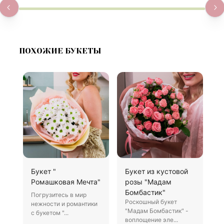
ПОХОЖИЕ БУКЕТЫ
Букет "
Букет из кустовой
1
Ромашковая Мечта"
розы "Мадам
П
Бомбастик"
Погрузитесь в мир
П
Роскошный букет
нежности и романтики
р
"Мадам Бомбастик" -
с букетом "...
п
воплощение эле...