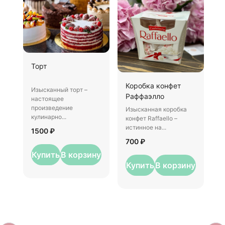
Ш
Торт
И
Коробка конфет
–
Изысканный торт –
Раффаэлло
у
настоящее
произведение
Изысканная коробка
3
кулинарно...
конфет Raffaello –
истинное на...
1500 ₽
700 ₽
Купить
В корзину
Купить
В корзину