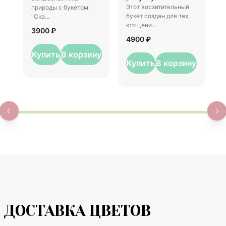
Этот восхитительный
природы с букетом
р
букет создан для тех,
"Ска...
5
кто цени...
3900 ₽
4900 ₽
Купить
В корзину
Купить
В корзину
ДОСТАВКА ЦВЕТОВ