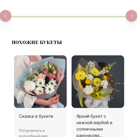
ПОХОЖИЕ БУКЕТЫ
Сказка в букете
Яркий букет с
Б
нежной вербой и
солнечными
Погрузитесь в
П
ранункулю...
волшебный мир
к