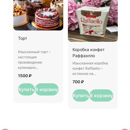
Ш
Торт
И
Коробка конфет
–
Изысканный торт –
Раффаэлло
у
настоящее
произведение
Изысканная коробка
3
кулинарно...
конфет Raffaello –
истинное на...
1500 ₽
700 ₽
Купить
В корзину
Купить
В корзину