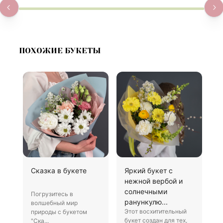
ПОХОЖИЕ БУКЕТЫ
Сказка в букете
Яркий букет с
Б
нежной вербой и
солнечными
Погрузитесь в
П
ранункулю...
волшебный мир
к
Этот восхитительный
природы с букетом
р
букет создан для тех,
"Ска...