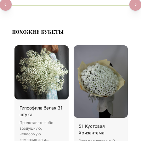
ПОХОЖИЕ БУКЕТЫ
Гипсофила белая 31
Б
штука
В
Представьте себе
Х
51 Кустовая
воздушную,
д
Хризантема
невесомую
о
композицию и...
Этот великолепный