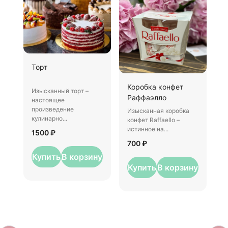
Ш
Торт
И
Коробка конфет
–
Изысканный торт –
Раффаэлло
у
настоящее
произведение
Изысканная коробка
3
кулинарно...
конфет Raffaello –
истинное на...
1500 ₽
700 ₽
Купить
В корзину
Купить
В корзину