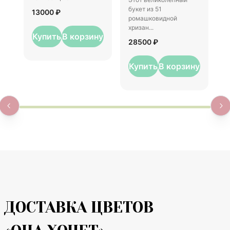
1
букет из 51
13000 ₽
ромашковидной
хризан...
Купить
В корзину
28500 ₽
Купить
В корзину
ДОСТАВКА ЦВЕТОВ