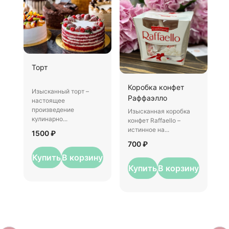
Ш
Торт
И
Коробка конфет
–
Изысканный торт –
Раффаэлло
у
настоящее
произведение
Изысканная коробка
3
кулинарно...
конфет Raffaello –
истинное на...
1500 ₽
700 ₽
Купить
В корзину
Купить
В корзину