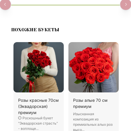
ПОХОЖИЕ БУКЕТЫ
Розы красные 70см
Розы алые 70 см
3
(Эквадорская)
премиум
к
премиум
Изысканная
Р
💮 Роскошный букет
композиция из
б
"Эквадорская страсть"
премиальных алых роз
о
- воплоще...
высо...